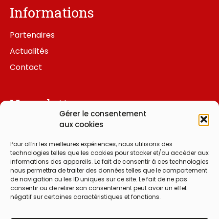
Informations
Partenaires
Actualités
Contact
Newsletter
Gérer le consentement
aux cookies
Pour offrir les meilleures expériences, nous utilisons des
J'ai lu et j'accepte la
politique de
technologies telles que les cookies pour stocker et/ou accéder aux
informations des appareils. Le fait de consentir à ces technologies
confidentialité
nous permettra de traiter des données telles que le comportement
de navigation ou les ID uniques sur ce site. Le fait de ne pas
Je m'abonne à la newsletter
consentir ou de retirer son consentement peut avoir un effet
négatif sur certaines caractéristiques et fonctions.