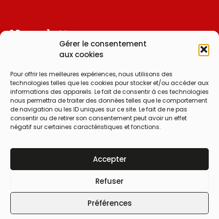
Newsletter
Gérer le consentement
aux cookies
Pour offrir les meilleures expériences, nous utilisons des
J'ai lu et j'accepte la
politique de
technologies telles que les cookies pour stocker et/ou accéder aux
informations des appareils. Le fait de consentir à ces technologies
confidentialité
nous permettra de traiter des données telles que le comportement
de navigation ou les ID uniques sur ce site. Le fait de ne pas
Je m'abonne à la newsletter
consentir ou de retirer son consentement peut avoir un effet
négatif sur certaines caractéristiques et fonctions.
Accepter
©Apis33 • Tous droits réservés
Refuser
Mentions Légales
Cookies
Préférences