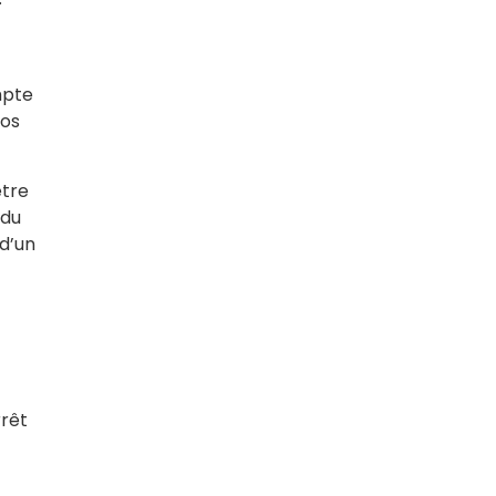
mpte
nos
être
 du
 d’un
rrêt