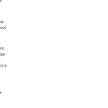
a
ne
tout
ent
qui
nt à
e