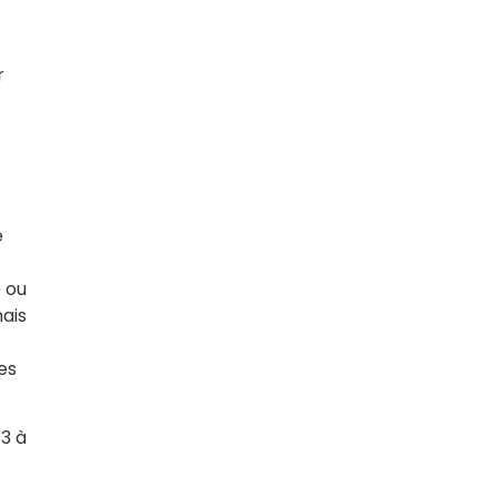
r
e
e ou
mais
es
 3 à