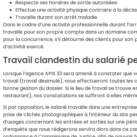
Respecte ses horaires de sortie autorisées
Effectue une activité physique contraire à la déclar
Travaille durant son arrêt maladie
Dans le cadre d’une activité professionnelle durant l’arrêt
travaille pour son propre compte dans un domaine compl
pour la concurrence, s’il détourne des clients pour son
d’activité exercé.
Travail clandestin du salarié 
Lorsque l’agence APIS 33 sera amené à constater que vot
travail (travail dissimulé), nous effectueront toutes le
bonne gestion du dossier. Si le lieu de travail se trouve 
restaurant), nos constatations se suffiront à elles même
Si par opposition, le salarié travaille dans une entrepris
prise de clichés photographiques à l’intérieur du site pe
d’usages concernant les entrées et sorties sur une pério
d’enquête que nous rédigerons servira alors dans ce cas
ordonnance à Commissaire de Justice, afin de pouvoir fair