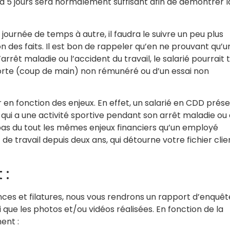
de 3 à 5 jours sera normalement suffisant afin de démontrer l
i journée de temps à autre, il faudra le suivre un peu plus
n des faits. Il est bon de rappeler qu’en ne prouvant qu’u
arrêt maladie ou l’accident du travail, le salarié pourrait 
n forte (coup de main) non rémunéré ou d’un essai non
er en fonction des enjeux. En effet, un salarié en CDD prés
qui a une activité sportive pendant son arrêt maladie ou 
 pas du tout les mêmes enjeux financiers qu’un employé
e travail depuis deux ans, qui détourne votre fichier clie
 :
ances et filatures, nous vous rendrons un rapport d’enquêt
si que les photos et/ou vidéos réalisées. En fonction de la
ent :