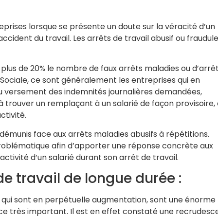
reprises lorsque se présente un doute sur la véracité d’un
 accident du travail. Les arrêts de travail abusif ou fraudul
à plus de 20% le nombre de faux arrêts maladies ou d’arrê
 Sociale, ce sont généralement les entreprises qui en
t du versement des indemnités journalières demandées,
lté à trouver un remplaçant à un salarié de façon provisoire,
tivité.
émunis face aux arrêts maladies abusifs à répétitions.
problématique afin d’apporter une réponse concrète aux
tivité d’un salarié durant son arrêt de travail.
e travail de longue durée :
ée, qui sont en perpétuelle augmentation, sont une énorme
ce très important. Il est en effet constaté une recrudes