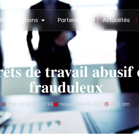
Présentations
Partenaires
Actualités
êts de travail abusif
frauduleux
Pascal BURGUEYRE
novembre 19, 2023
11:02 am