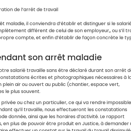
ation de l’arrêt de travail
 maladie, il conviendra d’établir et distinguer si le salari
ètement différent de celui de son employeur,, ou s’il tra
 propre compte, et enfin d’établir de façon concrète le ty
pendant son arrêt maladie
re salarié travaille sans être déclaré durant son arrêt 
s constatations écrites et photographiques nécessaires à l
en plein air ou ouvert au public (chantier, espace vert,
s le plus souvent.
e privée ou chez un particulier, ce qui va rendre impossible
ndant qu’il travaille, nous effectueront les constatations
de donnée, ainsi que les horaires d’activité. Le rapport
, en plus de pouvoir être produit en Justice, à demander
e effectuer un constat sur le travail du travail dissimulé