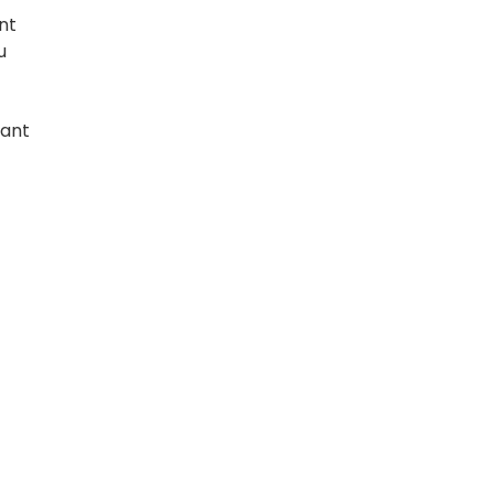
nt
u
sant