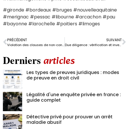
#gironde #bordeaux #bruges #nouvelleaquitaine
#merignac #pessac #libourne #arcachon #pau
#bayonne #larochelle #poitiers #limoges
PRÉCÉDENT
SUIVANT
Violation des clauses de non‑concurrence : comment le Groupe APIS 33 accompagne les entreprises ?
Due diligence : vérification et investigation avant acquisition | APIS 33
Derniers
articles
Les types de preuves juridiques : modes
de preuve en droit civil
Légalité d'une enquête privée en france :
guide complet
Détective privé pour prouver un arrêt
maladie abusif