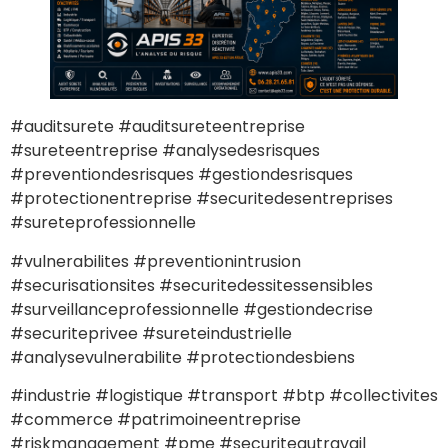
#auditsurete #auditsureteentreprise
#sureteentreprise #analysedesrisques
#preventiondesrisques #gestiondesrisques
#protectionentreprise #securitedesentreprises
#sureteprofessionnelle
#vulnerabilites #preventionintrusion
#securisationsites #securitedessitessensibles
#surveillanceprofessionnelle #gestiondecrise
#securiteprivee #sureteindustrielle
#analysevulnerabilite #protectiondesbiens
#industrie #logistique #transport #btp #collectivites
#commerce #patrimoineentreprise
#riskmanagement #pme #securiteautravail