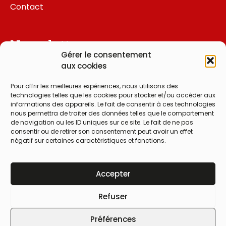
Contact
Newsletter
Gérer le consentement
aux cookies
Pour offrir les meilleures expériences, nous utilisons des
J'ai lu et j'accepte la
politique de
technologies telles que les cookies pour stocker et/ou accéder aux
informations des appareils. Le fait de consentir à ces technologies
confidentialité
nous permettra de traiter des données telles que le comportement
de navigation ou les ID uniques sur ce site. Le fait de ne pas
Je m'abonne à la newsletter
consentir ou de retirer son consentement peut avoir un effet
négatif sur certaines caractéristiques et fonctions.
Accepter
©Apis33 • Tous droits réservés
Refuser
Mentions Légales
Cookies
Préférences