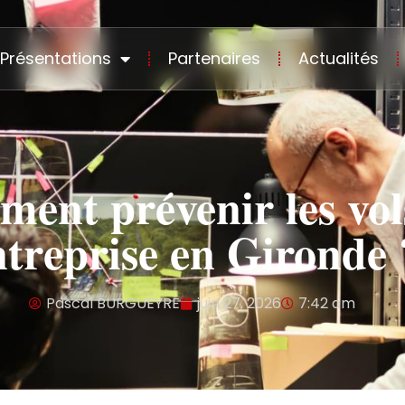
Présentations
Partenaires
Actualités
ent prévenir les vol
ntreprise en Gironde 
Pascal BURGUEYRE
juin 27, 2026
7:42 am