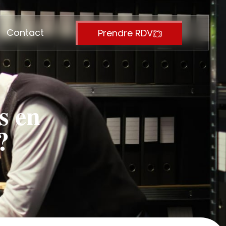
Contact
Prendre RDV
s en
?