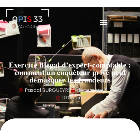
Exercice illégal d’expert-comptable :
comment un enquêteur privé peut
démasquer les fraudeurs
Pascal BURGUEYRE
décembre 6, 2025
10:05 pm