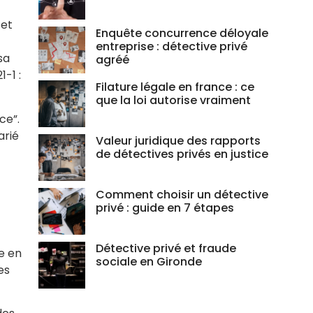
 et
Enquête concurrence déloyale
entreprise : détective privé
sa
agréé
-1 :
Filature légale en france : ce
que la loi autorise vraiment
ce”.
arié
Valeur juridique des rapports
de détectives privés en justice
Comment choisir un détective
privé : guide en 7 étapes
Détective privé et fraude
e en
sociale en Gironde
es