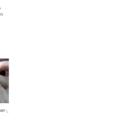
e
en
ANT