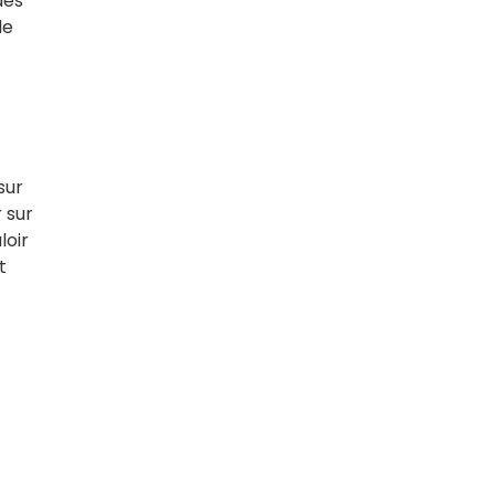
des
le
sur
 sur
loir
t