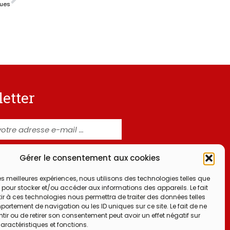
rues
etter
 et j'accepte la
politique de
Gérer le consentement aux cookies
ialité
 les meilleures expériences, nous utilisons des technologies telles que
m'abonne à la newsletter
 pour stocker et/ou accéder aux informations des appareils. Le fait
ir à ces technologies nous permettra de traiter des données telles
ortement de navigation ou les ID uniques sur ce site. Le fait de ne
ir ou de retirer son consentement peut avoir un effet négatif sur
aractéristiques et fonctions.