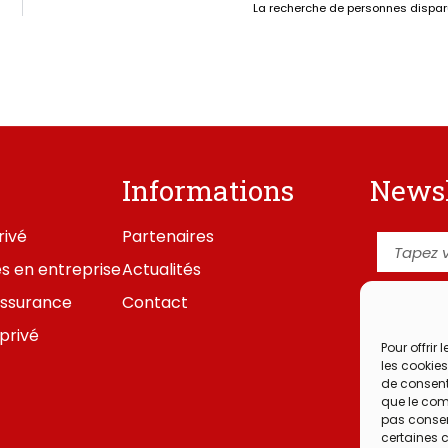
La recherche de personnes dispa
Informations
Newsl
rivé
Partenaires
s en entreprise
Actualités
J'ai lu
assurance
Contact
confident
privé
Pour offrir
Je 
les cookies
de consent
que le comp
pas consent
certaines c