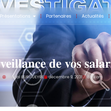
Présentations
Partenaires
Actualités
veillance de vos salar
Pascal BURGUEYRE
décembre 9, 2021
8:09 am