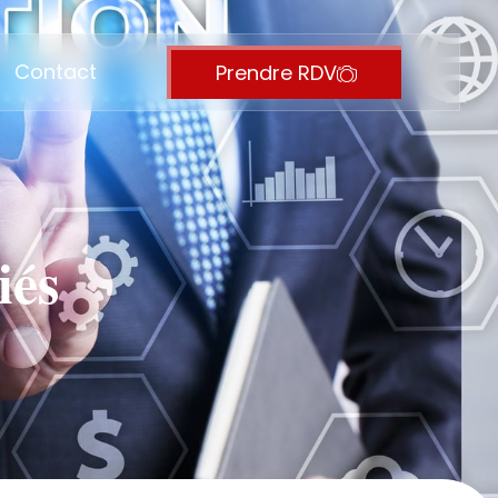
Contact
Prendre RDV
iés