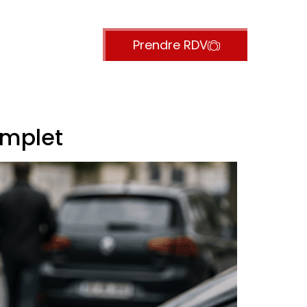
Contact
Prendre RDV
omplet